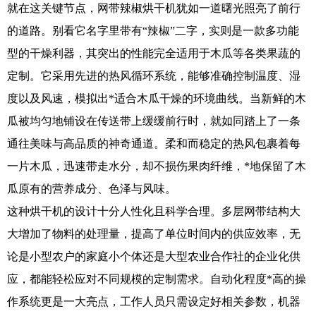
就在这关键节点，网带辣椒烘干机犹如一道曙光照亮了前行
的道路。别看它名字里带有“辣椒”二字，实则是一款多功能
型的干燥利器，其突出的性能完全适用于木瓜等各类果蔬的
定制。它采用先进的热风循环系统，能够准确控制温度、湿
度以及风速，模拟出*适合木瓜干燥的环境曲线。当新鲜的木
瓜被均匀地铺设在传送带上缓缓前行时，就如同踏上了一条
通往美味与高品质的神奇通道。柔和而稳定的热风包裹着每
一片木瓜，迅速带走水分，却不损伤果肉纤维，*地保留了木
瓜原有的营养成分、色泽与风味。
这种烘干机的设计十分人性化且科学合理。多层网带结构大
大增加了物料的处理量，提高了单位时间内的供应效率，无
论是小型农户的家庭小个体还是大型农业合作社的企业化供
应，都能轻松应对不同规模的定制需求。自动化程度*高的操
作系统更是一大亮点，工作人员只需设定好相关参数，机器