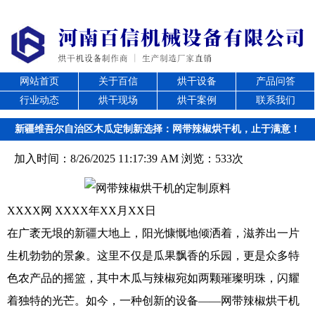
网站首页
关于百信
烘干设备
产品问答
行业动态
烘干现场
烘干案例
联系我们
新疆维吾尔自治区木瓜定制新选择：网带辣椒烘干机，止于满意！
加入时间：8/26/2025 11:17:39 AM 浏览：533次
XXXX网 XXXX年XX月XX日
在广袤无垠的新疆大地上，阳光慷慨地倾洒着，滋养出一片
生机勃勃的景象。这里不仅是瓜果飘香的乐园，更是众多特
色农产品的摇篮，其中木瓜与辣椒宛如两颗璀璨明珠，闪耀
着独特的光芒。如今，一种创新的设备——网带辣椒烘干机