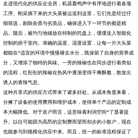
走进现代化的供应企业房，机器轰鸣声中有序地进行着各项
工序。刚采摘下来的大头菜被运送到这里，它们先是经过仔
细筛选，剔除杂质与劣质品，确保进入下一环节的都是精
品。随后，被均匀地铺放在特制的托盘上，缓缓送入智能化
控制的烘干室内。准确的温度、湿度设置，让每一片大头菜
都能在*适宜的环境中慢慢褪去水分，既保留了自身的营养成
分，又增添了独特的风味。一旁的辣椒也在同步进行着类似
的流程，红彤彤的辣椒在热风中逐渐变得干爽酥脆，散发出
诱人的香辣气息。
这种共享式的供应方式带来了诸多好处。从成本角度来看，
分摊了设备的使用费用和维护成本，使得单个产品的定制成
本大幅降低。对于农户而言，这意味着利润空间*了显著提
升。以往可能因为高昂的定制费而望而却步的小散户，现在
也能参与到规模化供应中来。而且，统一的标准流程保证了