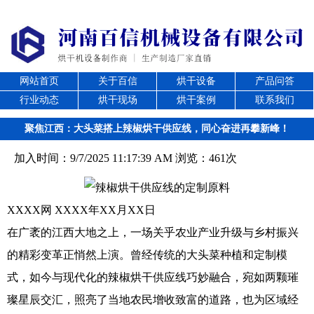
网站首页
关于百信
烘干设备
产品问答
行业动态
烘干现场
烘干案例
联系我们
聚焦江西：大头菜搭上辣椒烘干供应线，同心奋进再攀新峰！
加入时间：9/7/2025 11:17:39 AM 浏览：461次
XXXX网 XXXX年XX月XX日
在广袤的江西大地之上，一场关乎农业产业升级与乡村振兴
的精彩变革正悄然上演。曾经传统的大头菜种植和定制模
式，如今与现代化的辣椒烘干供应线巧妙融合，宛如两颗璀
璨星辰交汇，照亮了当地农民增收致富的道路，也为区域经