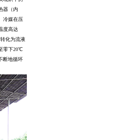
热器（内
。冷媒在压
温度高达
并转化为流液
零下20℃
不断地循环