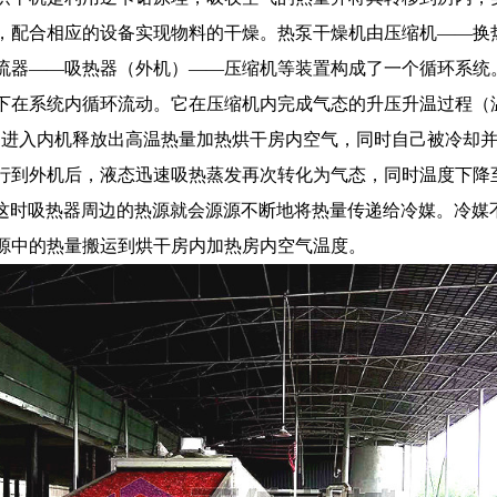
，配合相应的设备实现物料的干燥。热泵干燥机由压缩机——换
流器——吸热器（外机）——压缩机等装置构成了一个循环系统
下在系统内循环流动。它在压缩机内完成气态的升压升温过程（
，它进入内机释放出高温热量加热烘干房内空气，同时自己被冷却
行到外机后，液态迅速吸热蒸发再次转化为气态，同时温度下降至
，这时吸热器周边的热源就会源源不断地将热量传递给冷媒。冷媒
源中的热量搬运到烘干房内加热房内空气温度。