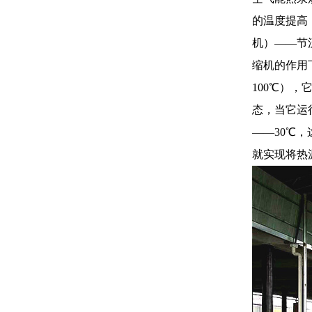
的温度提高
机）——节
缩机的作用
100℃）
态，当它运
——30℃
就实现将热