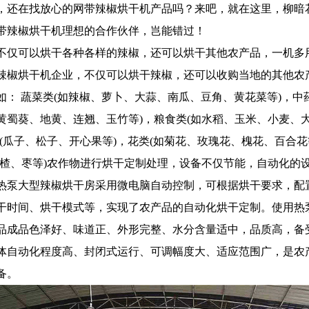
，还在找放心的网带辣椒烘干机产品吗？来吧，就在这里，柳暗
带辣椒烘干机理想的合作伙伴，岂能错过！
不仅可以烘干各种各样的辣椒，还可以烘干其他农产品，一机多
辣椒烘干机企业，不仅可以烘干辣椒，还可以收购当地的其他农
如： 蔬菜类(如辣椒、萝卜、大蒜、南瓜、豆角、黄花菜等)，中
黄蜀葵、地黄、连翘、玉竹等)，粮食类(如水稻、玉米、小麦、
类(瓜子、松子、开心果等)，花类(如菊花、玫瑰花、槐花、百合花
山楂、枣等)农作物进行烘干定制处理，设备不仅节能，自动化的
热泵大型辣椒烘干房采用微电脑自动控制，可根据烘干要求，配
干时间、烘干模式等，实现了农产品的自动化烘干定制。使用热
品成品色泽好、味道正、外形完整、水分含量适中，品质高，备
体自动化程度高、封闭式运行、可调幅度大、适应范围广，是农
备。