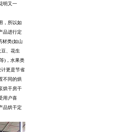
花明又一
用，所以如
产品进行定
药材类(如山
大豆、花生
等)，水果类
设计更是节省
置不同的烘
泵烘干房干
受用户喜
产品烘干定