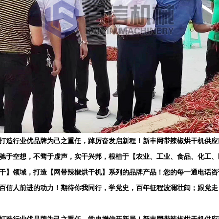
打造行业优品牌为己之重任，踔厉奋发启新程！新丰网带辣椒烘干机供应
驰于空想，不骛于虚声，实干兴邦，根植于【农业、工业、食品、化工、
干】领域，打造【网带辣椒烘干机】系列的品牌产品！您的每一通电话咨
百信人前进的动力！期待你我同行，学党史，百年征程波澜壮阔；跟党走